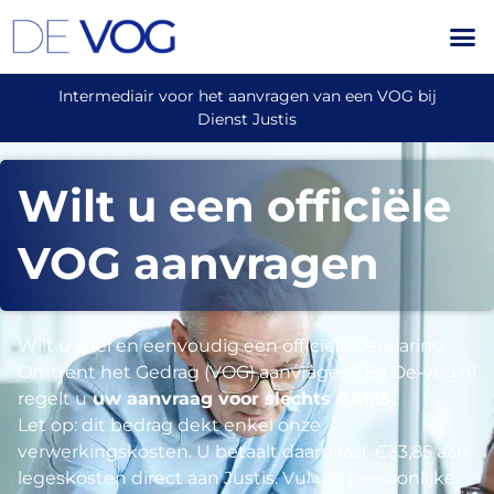
Intermediair voor het aanvragen van een VOG bij
Dienst Justis
Wilt u een officiële
VOG aanvragen
Wilt u snel en eenvoudig een officiële Verklaring
Omtrent het Gedrag (VOG) aanvragen? Bij De-vog.nl
regelt u
uw aanvraag voor slechts €41,15.
Let op: dit bedrag dekt enkel onze
verwerkingskosten. U betaalt daarnaast €33,85 aan
legeskosten direct aan Justis. Vul uw persoonlijke