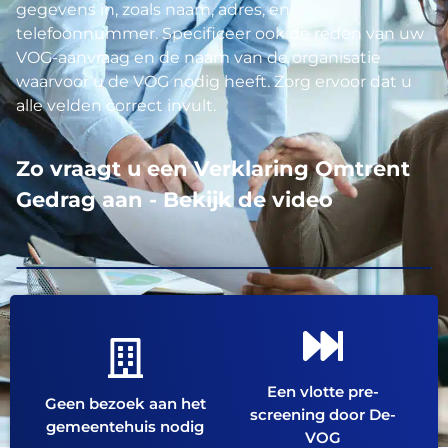
gegevens in, zoals naam, adres, en
telefoonnummer. Specificeer ook de reden van uw
VOG-aanvraag en de naam van de organisatie
waarvoor u de VOG nodig heeft. Zorg ervoor dat u
alle velden correct invult.
Zo vraagt u een Verklaring Omtrent
Gedrag aan - Bekijk de video
Een vlotte pre-
Geen bezoek aan het
screening door De-
gemeentehuis nodig
VOG